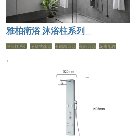
雅柏衛浴 沐浴柱系列
淋浴柱系列
感應式龍頭
不鏽鋼龍頭
亮銅龍頭
花灑配件
+