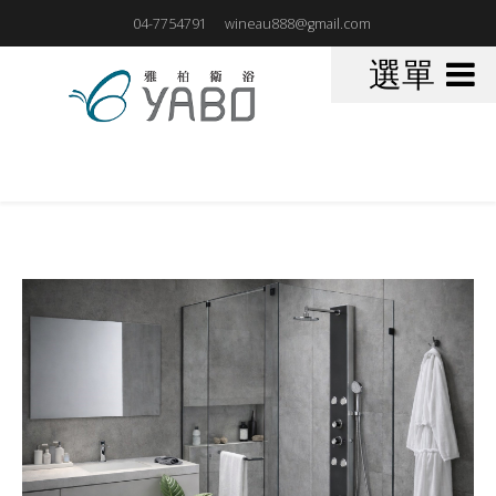
04-7754791
wineau888@gmail.com