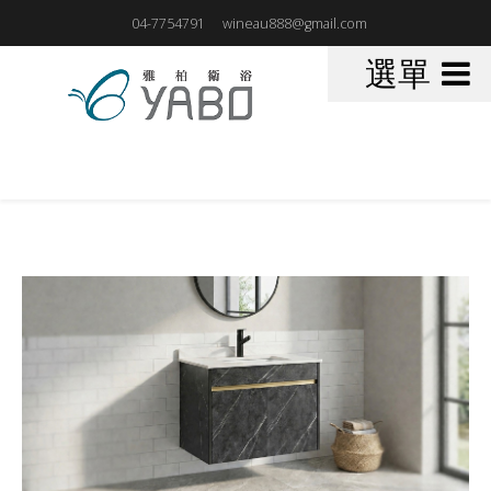
04-7754791
wineau888@gmail.com