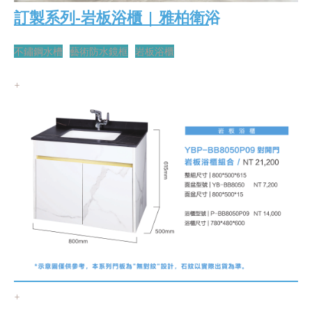
訂製系列-岩板浴櫃 | 雅柏衛浴
不鏽鋼水槽
藝術防水鏡框
岩板浴櫃
+
+