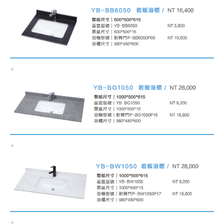
+
+
+