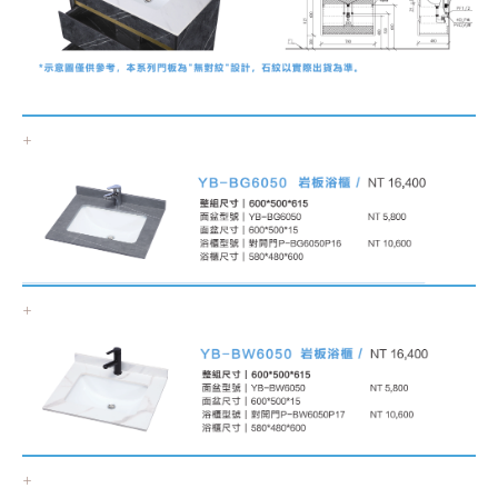
+
+
+