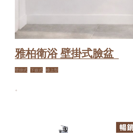
雅柏衛浴 壁掛式臉盆
壁掛式
下嵌式
檯上型
+