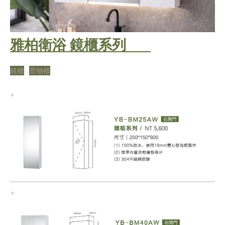
雅柏衛浴 鏡櫃系列
鏡櫃
置物櫃
+
+