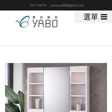
04-7754791
wineau888@gmail.com