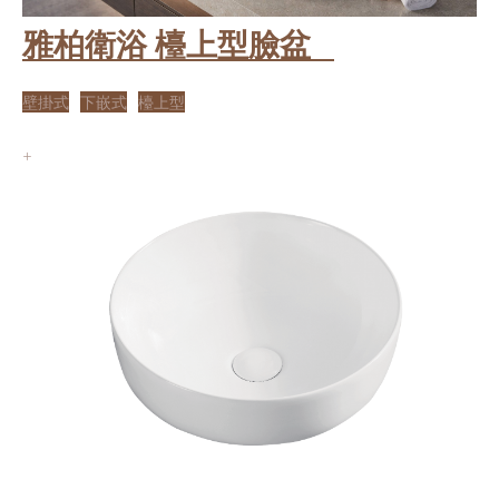
雅柏衛浴 檯上型臉盆
壁掛式
下嵌式
檯上型
+