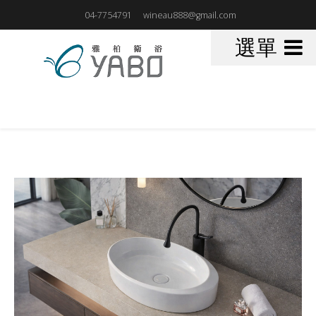
04-7754791
wineau888@gmail.com