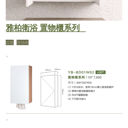
雅柏衛浴 置物櫃系列
鏡櫃
置物櫃
+
+