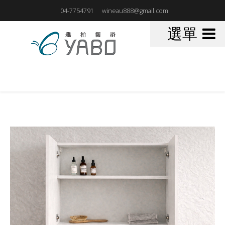
04-7754791
wineau888@gmail.com